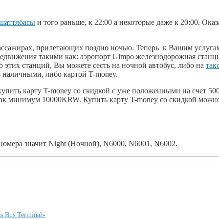
шаттлбасы
и того раньше, к 22:00 а некоторые даже к 20:00. Ока
ассажирах, прилетающих поздно ночью. Теперь к Вашим услугам
движения такими как: аэропорт Gimpo железнодорожная станция 
о этих станций, Вы можете сесть на ночной автобус, либо на
так
ь наличными, либо картой T-money.
купить карту T-money со скидкой с уже положенными на счет 50
как минимум 10000KRW. Купить карту T-money со скидкой можно
номера значит Night (Ночной), N6000, N6001, N6002.
 Bus Terminal»