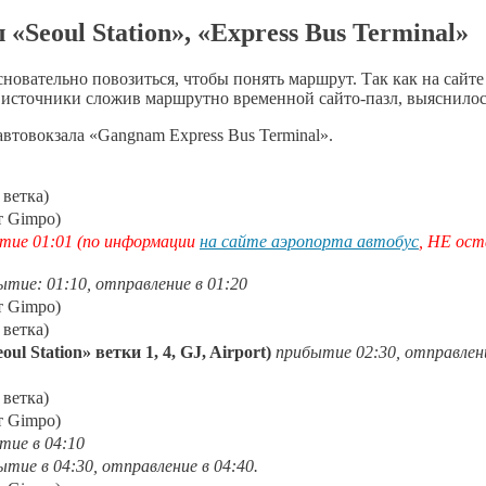
л
«Seoul Station»,
«Express Bus Terminal»
овательно повозиться, чтобы понять маршрут. Так как на сайте 
е источники сложив маршрутно временной сайто-пазл, выяснилос
втовокзала «Gangnam Express Bus Terminal».
етка)
 Gimpo)
тие 01:01 (по информации
на сайте аэропорта автобус
, НЕ ост
ытие: 01:10, отправление в 01:20
 Gimpo)
етка)
ation» ветки 1, 4, GJ, Airport)
прибытие 02:30, отправлени
етка)
 Gimpo)
тие в 04:10
ытие в 04:30, отправление в 04:40.