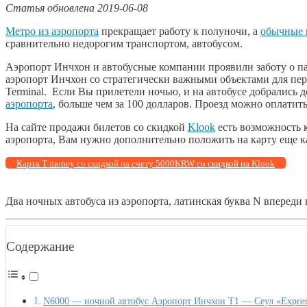
Статья обновлена 2019-06-08
Метро из аэропорта
прекращает работу к полуночи, а
обычные 
сравнительно недорогим транспортом, автобусом.
Аэропорт Инчхон и автобусные компании проявили заботу о п
аэропорт Инчхон со стратегически важными объектами для пере
Terminal. Если Вы прилетели ночью, и на автобусе добрались д
аэропорта
, больше чем за 100 долларов. Проезд можно оплатит
На сайте продажи билетов со скидкой
Klook
есть возможность 
аэропорта, Вам нужно дополнительно положить на карту еще 
Карта T-money со скидкой на счету 5000KRW со скидкой на Klook
Два ночных автобуса из аэропорта, латинская буква N впереди 
Содержание
N6000 — ночной автобус Аэропорт Инчхон Т1 — Сеул «Express