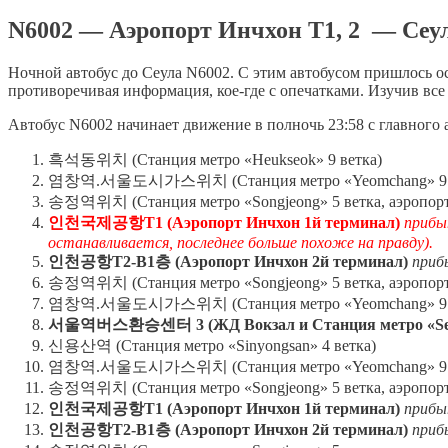
N6002 — Аэропорт Инчхон Т1, 2 — Сеу
Ночной автобус до Сеула N6002. С этим автобусом пришлось осн
противоречивая информация, кое-где с опечатками. Изучив вс
Автобус N6002 начинает движение в полночь 23:58 с главного а
흑석동위치 (Станция метро «Heukseok» 9 ветка)
염창역.서울도시가스위치 (Станция метро «Yeomchang» 9 в
송정역위치 (Станция метро «Songjeong» 5 ветка, аэропорт
인천국제공항T1 (Аэропорт Инчхон 1й терминал)
прибы
останавливается, последнее больше похоже на правду).
인천공항T2-B1층 (Аэропорт Инчхон 2й терминал)
приб
송정역위치 (Станция метро «Songjeong» 5 ветка, аэропорт
염창역.서울도시가스위치 (Станция метро «Yeomchang» 9 в
서울역버스환승센터 3 (ЖД Вокзал и Станция метро «Seoul St
신용산역 (Станция метро «Sinyongsan» 4 ветка)
염창역.서울도시가스위치 (Станция метро «Yeomchang» 9 в
송정역위치 (Станция метро «Songjeong» 5 ветка, аэропорт
인천국제공항T1 (Аэропорт Инчхон 1й терминал)
прибы
인천공항T2-B1층 (Аэропорт Инчхон 2й терминал)
приб