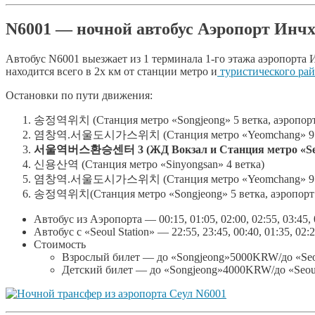
N6001 — ночной автобус Аэропорт Инч
Автобус N6001 выезжает из 1 терминала 1-го этажа аэропорта И
находится всего в 2х км от станции метро и
туристического ра
Остановки по пути движения:
송정역위치 (Станция метро «Songjeong» 5 ветка, аэропорт
염창역.서울도시가스위치 (Станция метро «Yeomchang» 9 в
서울역버스환승센터 3 (ЖД Вокзал и Станция метро «Seoul St
신용산역 (Станция метро «Sinyongsan» 4 ветка)
염창역.서울도시가스위치 (Станция метро «Yeomchang» 9 в
송정역위치(Станция метро «Songjeong» 5 ветка, аэропорт
Автобус из Аэропорта — 00:15, 01:05, 02:00, 02:55, 03:45, 
Автобус с «Seoul Station» — 22:55, 23:45, 00:40, 01:35, 02:2
Стоимость
Взрослый билет — до «Songjeong»5000KRW/до «Seo
Детский билет — до «Songjeong»4000KRW/до «Seou