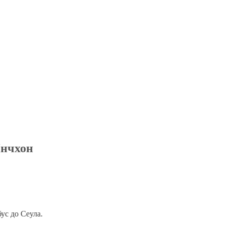
Инчхон
ус до Сеула.