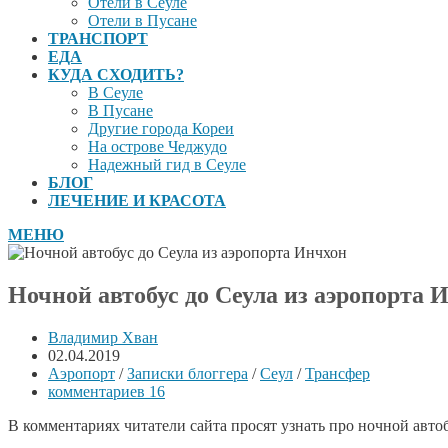
Отели в Сеуле
Отели в Пусане
ТРАНСПОРТ
ЕДА
КУДА СХОДИТЬ?
В Сеуле
В Пусане
Другие города Кореи
На острове Чеджудо
Надежный гид в Сеуле
БЛОГ
ЛЕЧЕНИЕ И КРАСОТА
МЕНЮ
Ночной автобус до Сеула из аэропорта 
Владимир Хван
02.04.2019
Аэропорт
/
Записки блоггера
/
Сеул
/
Трансфер
комментариев 16
В комментариях читатели сайта просят узнать про ночной автоб