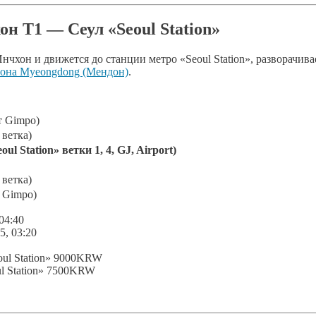
хон Т1 — Сеул
«Seoul Station»
нчхон и движется до станции метро «Seoul Station», разворачива
йона Myeongdong (Мендон)
.
 Gimpo)
етка)
ation» ветки 1, 4, GJ, Airport)
етка)
 Gimpo)
04:40
5, 03:20
ul Station» 9000KRW
l Station» 7500KRW