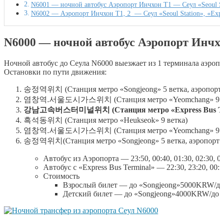
N6001 — ночной автобус Аэропорт Инчхон Т1 — Сеул «Seoul S
N6002 — Аэропорт Инчхон Т1, 2 — Сеул «Seoul Station», «Exp
N6000 — ночной автобус Аэропорт Инчхо
Ночной автобус до Сеула N6000 выезжает из 1 терминала аэропо
Остановки по пути движения:
송정역위치 (Станция метро «Songjeong» 5 ветка, аэропорт
염창역.서울도시가스위치 (Станция метро «Yeomchang» 9 в
강남고속버스터미널위치 (Станция метро «Express Bus Termi
흑석동위치 (Станция метро «Heukseok» 9 ветка)
염창역.서울도시가스위치 (Станция метро «Yeomchang» 9 в
송정역위치(Станция метро «Songjeong» 5 ветка, аэропорт
Автобус из Аэропорта — 23:50, 00:40, 01:30, 02:30, 0
Автобус с «Express Bus Terminal» — 22:30, 23:20, 00:1
Стоимость
Взрослый билет — до «Songjeong»5000KRW/до
Детский билет — до «Songjeong»4000KRW/до 