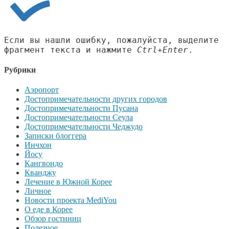
Если вы нашли ошибку, пожалуйста, выделите
фрагмент текста и нажмите
Ctrl+Enter
.
Рубрики
Аэропорт
Достопримечательности других городов
Достопримечательности Пусана
Достопримечательности Сеула
Достопримечательности Чеджудо
Записки блоггера
Инчхон
Йосу
Кангвондо
Кванджу
Лечение в Южной Корее
Личное
Новости проекта MediYou
О еде в Корее
Обзор гостиниц
Полезное