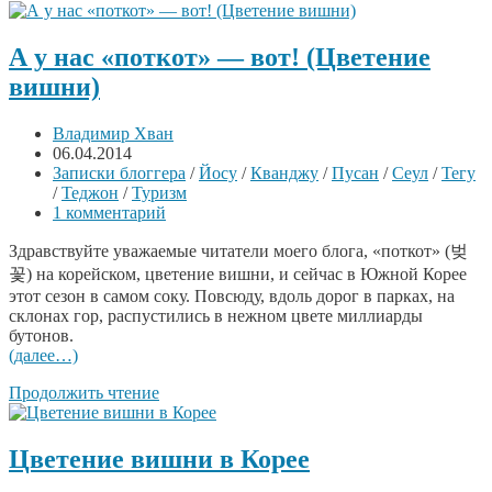
А у нас «поткот» — вот! (Цветение
вишни)
Владимир Хван
06.04.2014
Записки блоггера
/
Йосу
/
Кванджу
/
Пусан
/
Сеул
/
Тегу
/
Теджон
/
Туризм
1 комментарий
Здравствуйте уважаемые читатели моего блога, «поткот» (벚
꽃) на корейском, цветение вишни, и сейчас в Южной Корее
этот сезон в самом соку. Повсюду, вдоль дорог в парках, на
склонах гор, распустились в нежном цвете миллиарды
бутонов.
(далее…)
Продолжить чтение
Цветение вишни в Корее