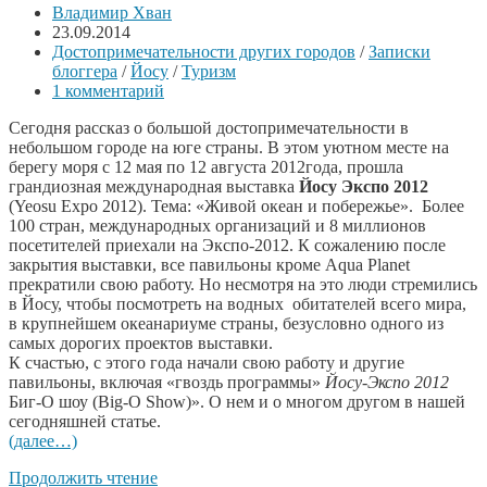
Владимир Хван
23.09.2014
Достопримечательности других городов
/
Записки
блоггера
/
Йосу
/
Туризм
1 комментарий
Сегодня рассказ о большой достопримечательности в
небольшом городе на юге страны. В этом уютном месте на
берегу моря с 12 мая по 12 августа 2012года, прошла
грандиозная международная выставка
Йосу Экспо 2012
(Yeosu Expo 2012). Тема: «Живой океан и побережье». Более
100 стран, международных организаций и 8 миллионов
посетителей приехали на Экспо-2012. К сожалению после
закрытия выставки, все павильоны кроме Аqua Planet
прекратили свою работу. Но несмотря на это люди стремились
в Йосу, чтобы посмотреть на водных обитателей всего мира,
в крупнейшем океанариуме страны, безусловно одного из
самых дорогих проектов выставки.
К счастью, с этого года начали свою работу и другие
павильоны, включая «гвоздь программы»
Йосу-Экспо 2012
Биг-О шоу (Big-O Show)». О нем и о многом другом в нашей
сегодняшней статье.
(далее…)
Продолжить чтение