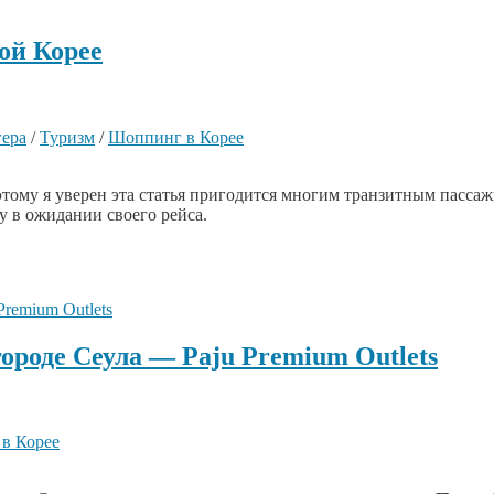
ой Корее
гера
/
Туризм
/
Шоппинг в Корее
этому я уверен эта статья пригодится многим транзитным пасса
ту в ожидании своего рейса.
ороде Сеула — Paju Premium Outlets
в Корее