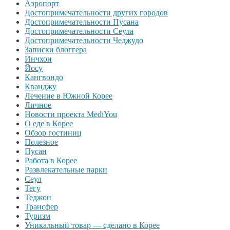
Аэропорт
Достопримечательности других городов
Достопримечательности Пусана
Достопримечательности Сеула
Достопримечательности Чеджудо
Записки блоггера
Инчхон
Йосу
Кангвондо
Кванджу
Лечение в Южной Корее
Личное
Новости проекта MediYou
О еде в Корее
Обзор гостиниц
Полезное
Пусан
Работа в Корее
Развлекательные парки
Сеул
Тегу
Теджон
Трансфер
Туризм
Уникальный товар — сделано в Корее