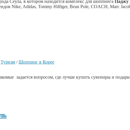
рода Сеула, в котором находится комплекс для шоппинга
Паджу 
дов Nike, Adidas, Tommy Hilfiger, Bean Pole, COACH, Marc Jaco
/
Туризм
/
Шоппинг в Корее
акомые задается вопросом, где лучше купить сувениры и подарки
ль