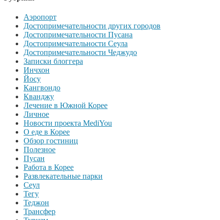
Аэропорт
Достопримечательности других городов
Достопримечательности Пусана
Достопримечательности Сеула
Достопримечательности Чеджудо
Записки блоггера
Инчхон
Йосу
Кангвондо
Кванджу
Лечение в Южной Корее
Личное
Новости проекта MediYou
О еде в Корее
Обзор гостиниц
Полезное
Пусан
Работа в Корее
Развлекательные парки
Сеул
Тегу
Теджон
Трансфер