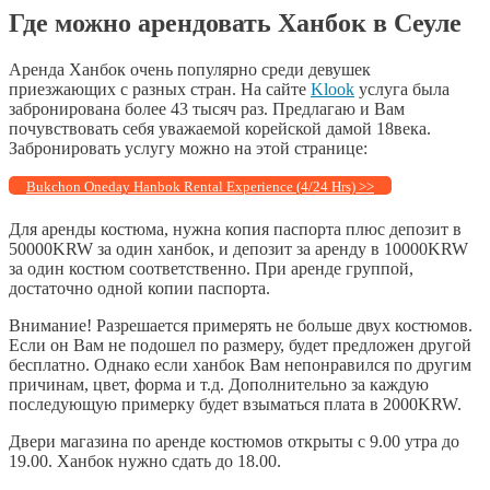
Где можно арендовать Ханбок в Сеуле
Аренда Ханбок очень популярно среди девушек
приезжающих с разных стран. На сайте
Klook
услуга была
забронирована более 43 тысяч раз. Предлагаю и Вам
почувствовать себя уважаемой корейской дамой 18века.
Забронировать услугу можно на этой странице:
Bukchon Oneday Hanbok Rental Experience (4/24 Hrs) >>
Для аренды костюма, нужна копия паспорта плюс депозит в
50000KRW за один ханбок, и депозит за аренду в 10000KRW
за один костюм соответственно. При аренде группой,
достаточно одной копии паспорта.
Внимание! Разрешается примерять не больше двух костюмов.
Если он Вам не подошел по размеру, будет предложен другой
бесплатно. Однако если ханбок Вам непонравился по другим
причинам, цвет, форма и т.д. Дополнительно за каждую
последующую примерку будет взыматься плата в 2000KRW.
Двери магазина по аренде костюмов открыты с 9.00 утра до
19.00. Ханбок нужно сдать до 18.00.