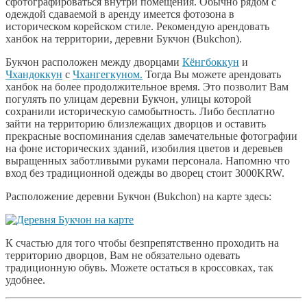
сфотографироваться внутри помещения. Обычно рядом с
одеждой сдаваемой в аренду имеется фотозона в
историческом корейском стиле. Рекомендую арендовать
ханбок на территории, деревни Букчон (Bukchon).
Букчон расположен между дворцами
Кёнгбоккун
и
Чхандоккун
c
Чхангегкуном.
Тогда Вы можете арендовать
ханбок на более продолжительное время. Это позволит Вам
погулять по улицам деревни Букчон, улицы которой
сохранили историческую самобытность. Либо бесплатно
зайти на территорию близлежащих дворцов и оставить
прекрасные воспоминания сделав замечательные фотографии
на фоне исторических зданий, изобилия цветов и деревьев
выращенных заботливыми руками персонала. Напомню что
вход без традиционной одежды во дворец стоит 3000KRW.
Расположение деревни Букчон (Bukchon) на карте здесь:
К счастью для того чтобы безпрепятственно проходить на
территорию дворцов, Вам не обязательно одевать
традиционную обувь. Можете остаться в кроссовках, так
удобнее.