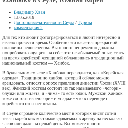
Владимир Хван
13.05.2019
Достопримечательности Сеула
/
Туризм
комментария 2
Для тех кто любит фотографироваться и любит интересно и
весело провести время. Особенно это касается прекрасной
половины человечества. Вы просто непременно должны
попробовать ощущить на себе этот незабываемый опыт, стать
на время корейской женщиной облачившись в традиционный
национальный костюм — Ханбок.
В буквальном смысле «Ханбок» переводится, как «Корейская
одежда». Традиционно ханбок, который сейчас можно
арендовать, относят к эпохе правления династии Чосон (XVIII
век). Женский костюм состоит из так называемого «чогори»
блузки или жилета, и «чима» то есть юбки. Мужской Ханбок
тоже состоит из «чогори» и «паджи» что в переводе с
корейского означает штаны.
В Сеуле огромное количество мест в которых висят сотни
тысяч корейских костюмов сдаваемых в аренду на несколько
часов или даже на целый день. Вы можете просто