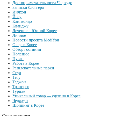
Достопримечательности Чеджудо
Записки блоггера
Инчхон
Йосу
Кангвондо
Кванджу
Лечение в Южной Корее
Личное
Новости проекта MediYou
О еде в Корее
Обзор гостиниц
Полезное
Пусан
Работа в Корее
Развлекательные парки
Сеул
Тегу
Теджон
Трансфер
Туризм
Уникальный товар — сделано в Корее
Чеджудо
Шоппинг в Корее
Свежие записи