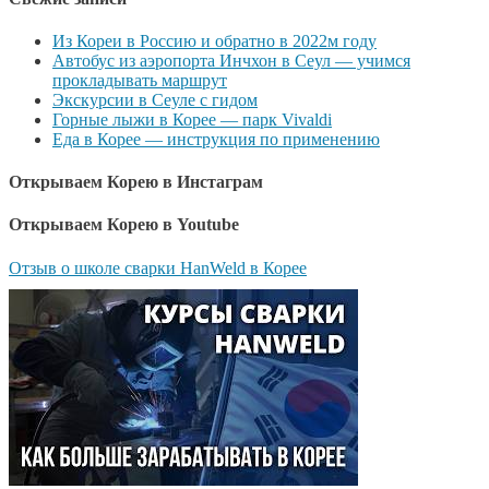
Из Кореи в Россию и обратно в 2022м году
Автобус из аэропорта Инчхон в Сеул — учимся
прокладывать маршрут
Экскурсии в Сеуле с гидом
Горные лыжи в Корее — парк Vivaldi
Еда в Корее — инструкция по применению
Открываем Корею в Инстаграм
Открываем Корею в Youtube
Отзыв о школе сварки HanWeld в Корее